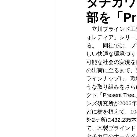
タチカワ
部を「Pre
　立川ブラインド工業
ォレティア」シリーズ
る。　同社では、ブ
しい快適な環境づく
可能な社会の実現を
の出荷に至るまで、
ラインナップし、環
うな取り組みをさら
クト「Present T
ンズ研究所が200
どに樹を植えて、1
外2ヶ所に432,2
て、木製ブラインド
タチカワのホームペ