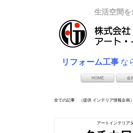
生活空間を
リフォーム工事
なら
HOME
会
全ての記事 （提供 インテリア情報企画
アートインテリア