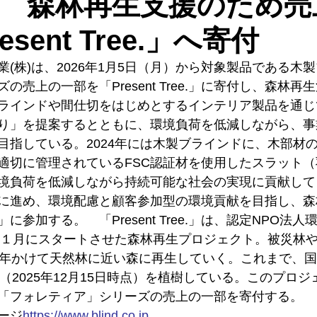
 森林再生支援のため売
sent Tree.」へ寄付
(株)は、2026年1月5日（月）から対象製品である木
の売上の一部を「Present Tree.」に寄付し、森林再
ラインドや間仕切をはじめとするインテリア製品を通じ
り」を提案するとともに、環境負荷を低減しながら、事
目指している。2024年には木製ブラインドに、木部材
適切に管理されているFSC認証材を使用したスラット
境負荷を低減しながら持続可能な社会の実現に貢献して
に進め、環境配慮と顧客参加型の環境貢献を目指し、森
ree.」に参加する。　「Present Tree.」は、認定NPO
5年１月にスタートさせた森林再生プロジェクト。被災林
0年かけて天然林に近い森に再生していく。これまで、国
35本（2025年12月15日時点）を植樹している。このプロ
「フォレティア」シリーズの売上の一部を寄付する。
ージ
https://
www.blind.co.jp