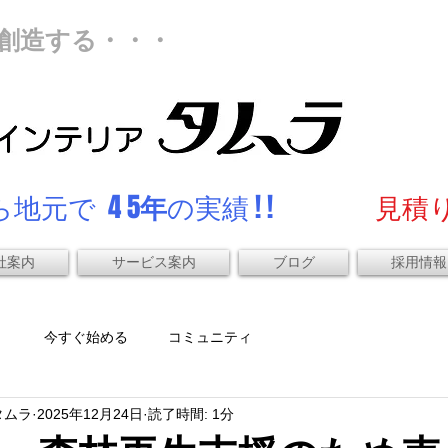
創造する・・・
地元で 4 5
年
の実績 ! !
見積り
社案内
サービス案内
ブログ
採用情報
）
今すぐ始める
コミュニティ
タムラ
2025年12月24日
読了時間: 1分