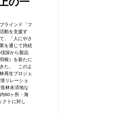
上の一
製ブラインド「フ
生活動を支援す
て、「人にやさ
業を通じて持続
の伐採から製品
（羽根）を新たに
きた。　このよ
林再生プロジェ
法人環境リレーショ
や造林未済地な
内60ヶ所・海
ジェクトに対し