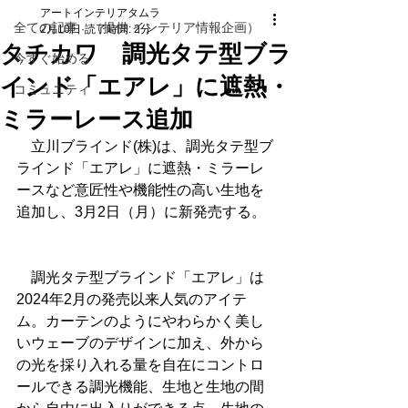
アートインテリアタムラ
全ての記事 （提供 インテリア情報企画）
2月10日
読了時間: 2分
タチカワ 調光タテ型ブラ
今すぐ始める
インド「エアレ」に遮熱・
コミュニティ
ミラーレース追加
　立川ブラインド(株)は、調光タテ型ブ
ラインド「エアレ」に遮熱・ミラーレ
ースなど意匠性や機能性の高い生地を
追加し、3月2日（月）に新発売する。
　調光タテ型ブラインド「エアレ」は
2024年2月の発売以来人気のアイテ
ム。カーテンのようにやわらかく美し
いウェーブのデザインに加え、外から
の光を採り入れる量を自在にコントロ
ールできる調光機能、生地と生地の間