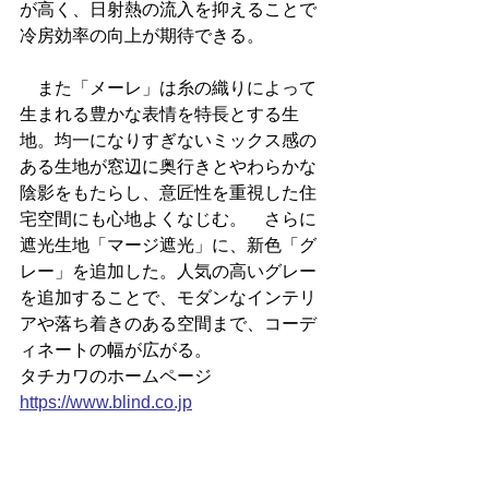
が高く、日射熱の流入を抑えることで
冷房効率の向上が期待できる。
　また「メーレ」は糸の織りによって
生まれる豊かな表情を特長とする生
地。均一になりすぎないミックス感の
ある生地が窓辺に奥行きとやわらかな
陰影をもたらし、意匠性を重視した住
宅空間にも心地よくなじむ。　さらに
遮光生地「マージ遮光」に、新色「グ
レー」を追加した。人気の高いグレー
を追加することで、モダンなインテリ
アや落ち着きのある空間まで、コーデ
ィネートの幅が広がる。
タチカワのホームページ
https://
www.blind.co.jp