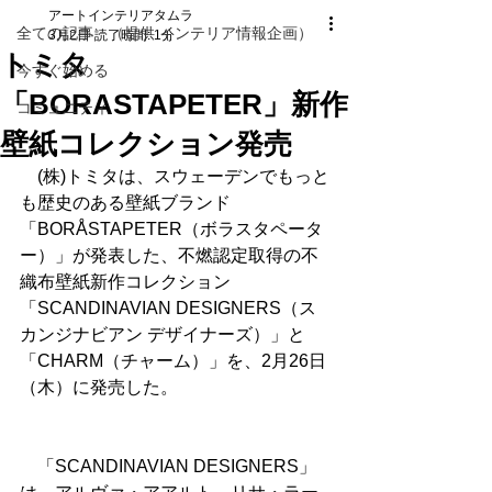
アートインテリアタムラ
全ての記事 （提供 インテリア情報企画）
3月2日
読了時間: 1分
トミタ
今すぐ始める
「BORASTAPETER」新作
コミュニティ
壁紙コレクション発売
　(株)トミタは、スウェーデンでもっと
も歴史のある壁紙ブランド
「BORÅSTAPETER（ボラスタペータ
ー）」が発表した、不燃認定取得の不
織布壁紙新作コレクション
「SCANDINAVIAN DESIGNERS（ス
カンジナビアン デザイナーズ）」と
「CHARM（チャーム）」を、2月26日
（木）に発売した。
　「SCANDINAVIAN DESIGNERS」