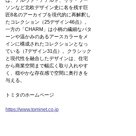
は、アルヴァ・アアルト、リサ・ラー
ソンなど北欧デザイン史に名を残す巨
匠8名のアーカイブを現代的に再解釈し
たコレクション（25デザイン46点）。
一方の「CHARM」は小柄の繊細なパタ
ーンや温かみのあるアースカラーをメ
インに構成されたコレクションとなっ
ている（7デザイン31点）。クラシック
と現代性を融合したデザインは、住宅
から商業空間まで幅広く取り入れやす
く、穏やかな存在感で空間に奥行きを
与える。
トミタのホームページ
https://www.tominet.co.jp