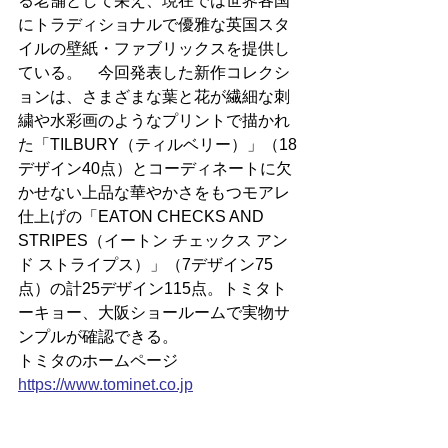
る老舗として栄え、現在では世界各国
にトラディショナルで優雅な英国スタ
イルの壁紙・ファブリックスを提供し
ている。　今回発表した新作コレクシ
ョンは、さまざまな葉と花が繊細な刺
繍や水彩画のようなプリントで描かれ
た「TILBURY（ティルベリー）」（18
デザイン40点）とコーディネートに欠
かせない上品な華やかさをもつモアレ
仕上げの「EATON CHECKS AND 
STRIPES（イートン チェックス アン
ド ストライプス）」（7デザイン75
点）の計25デザイン115点。トミタト
ーキョー、大阪ショールームで実物サ
ンプルが確認できる。
トミタのホームページ
https://
www.tominet.co.jp