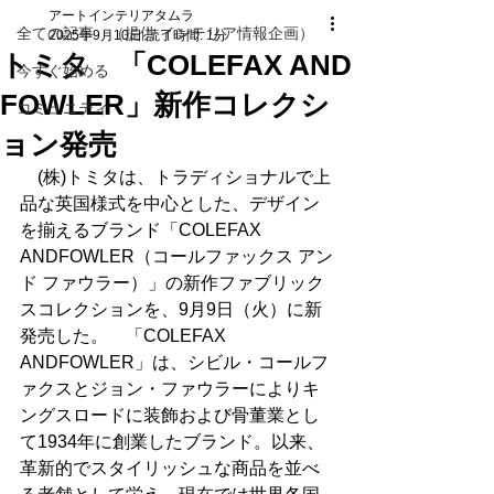
アートインテリアタムラ
全ての記事 （提供 インテリア情報企画）
2025年9月10日
読了時間: 1分
トミタ 「COLEFAX AND
今すぐ始める
FOWLER」新作コレクシ
コミュニティ
ョン発売
　(株)トミタは、トラディショナルで上
品な英国様式を中心とした、デザイン
を揃えるブランド「COLEFAX 
ANDFOWLER（コールファックス アン
ド ファウラー）」の新作ファブリック
スコレクションを、9月9日（火）に新
発売した。　「COLEFAX 
ANDFOWLER」は、シビル・コールフ
ァクスとジョン・ファウラーによりキ
ングスロードに装飾および骨董業とし
て1934年に創業したブランド。以来、
革新的でスタイリッシュな商品を並べ