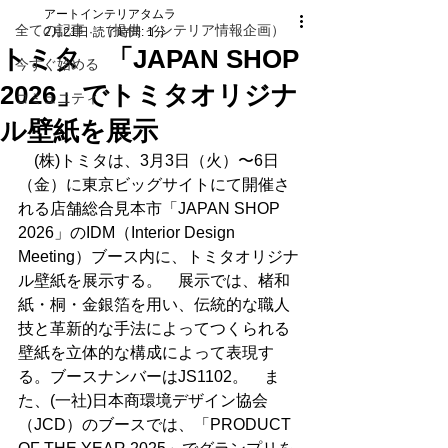
アートインテリアタムラ
全ての記事 （提供 インテリア情報企画）
2月21日
読了時間: 1分
トミタ 「JAPAN SHOP
今すぐ始める
2026」でトミタオリジナ
コミュニティ
ル壁紙を展示
　(株)トミタは、3月3日（火）〜6日
（金）に東京ビッグサイトにて開催さ
れる店舗総合見本市「JAPAN SHOP 
2026」のIDM（Interior Design 
Meeting）ブース内に、トミタオリジナ
ル壁紙を展示する。　展示では、楮和
紙・桐・金銀箔を用い、伝統的な職人
技と革新的な手法によってつくられる
壁紙を立体的な構成によって表現す
る。ブースナンバーはJS1102。　ま
た、(一社)日本商環境デザイン協会
（JCD）のブースでは、「PRODUCT 