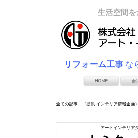
生活空間を
リフォーム工事
なら
HOME
会
全ての記事 （提供 インテリア情報企画
アートインテリア