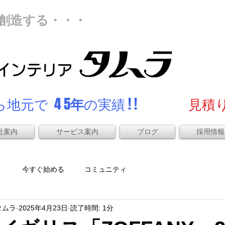
創造する・・・
地元で 4 5
年
の実績 ! !
見積り
社案内
サービス案内
ブログ
採用情報
）
今すぐ始める
コミュニティ
タムラ
2025年4月23日
読了時間: 1分