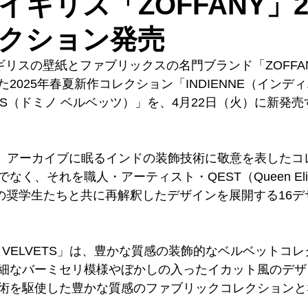
ギリス「ZOFFANY」2
クション発売
ギリスの壁紙とファブリックスの名門ブランド「ZOFFA
2025年春夏新作コレクション「INDIENNE（インデ
VETS（ドミノ ベルベッツ）」を、4月22日（火）に新発
E」は、アーカイブに眠るインドの装飾技術に敬意を表した
く、それを職人・アーティスト・QEST（Queen Eliza
 Trust）の奨学生たちと共に再解釈したデザインを展開する16
O VELVETS」は、豊かな質感の装飾的なベルベットコ
細なバーミセリ模様やぼかしの入ったイカット風のデザ
術を駆使した豊かな質感のファブリックコレクションと