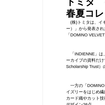
トミタ イ
春夏コレ
　(株)トミタは、イ
ー）」から発表された
「DOMINO VEL
　「INDIENN
ーカイブの資料だけでな
Scholarship
　一方の「DOMIN
イズリーをはじめ繊
カード織やカット技
デザイン26点。