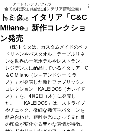
アートインテリアタムラ
全ての記事 （提供 インテリア情報企画）
4月3日
読了時間: 1分
トミタ イタリア「C&C
今すぐ始める
Milano」新作コレクショ
コミュニティ
ン発売
　(株)トミタは、カスタムメイドのベッ
ドリネンやバスタオル、テーブルリネ
ンを世界の一流ホテルやレストラン、
レジデンスに納品しているイタリア「C
＆C Milano（シ－アンドシー ミラ
ノ）」が発表した新作ファブリックス
コレクション「KALEIDOS（カレイド
ス）」を、4月2日（木）に発売し
た。　「KALEIDOS」は、ストライプ
やチェック、微細な幾何学パターンを
組み合わせ、距離や光によって見た目
の印象が変化する豊かな表情が特徴。