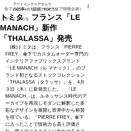
アートインテリアタムラ
全ての記事 （提供 インテリア情報企画）
2025年4月7日
読了時間: 1分
トミタ フランス「LE
今すぐ始める
MANACH」新作
コミュニティ
「THALASSA」発売
　(株)トミタは、フランス「PIERRE 
FREY」傘下でカスタムオーダー専門の
インテリアファブリックスブランド
「LE MANACH（ル マナック）」のブ
ランド初となるストックコレクション
「THALASSA（タラッサ）」を、4月
３日（木）に新発売した。　「LE 
MANACH」は、ルネッサンス時代のア
ーカイブを再現しモダンに解釈した多
彩なデザインを展開し世界中から称賛
を得ている。「PIERRE FREY」傘下
に入ったことで技術力も高く評価さ