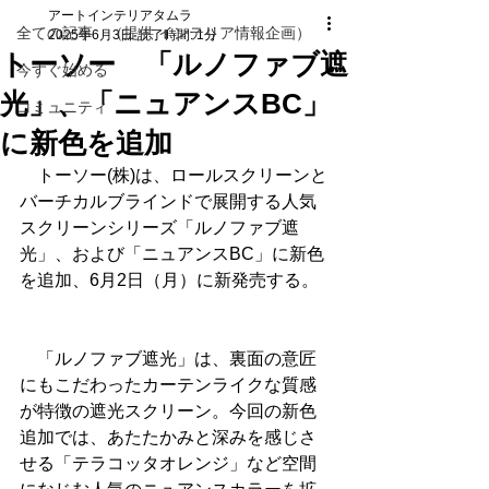
アートインテリアタムラ
全ての記事 （提供 インテリア情報企画）
2025年6月3日
読了時間: 1分
トーソー 「ルノファブ遮
今すぐ始める
光」、「ニュアンスBC」
コミュニティ
に新色を追加
　トーソー(株)は、ロールスクリーンと
バーチカルブラインドで展開する人気
スクリーンシリーズ「ルノファブ遮
光」、および「ニュアンスBC」に新色
を追加、6月2日（月）に新発売する。
　「ルノファブ遮光」は、裏面の意匠
にもこだわったカーテンライクな質感
が特徴の遮光スクリーン。今回の新色
追加では、あたたかみと深みを感じさ
せる「テラコッタオレンジ」など空間