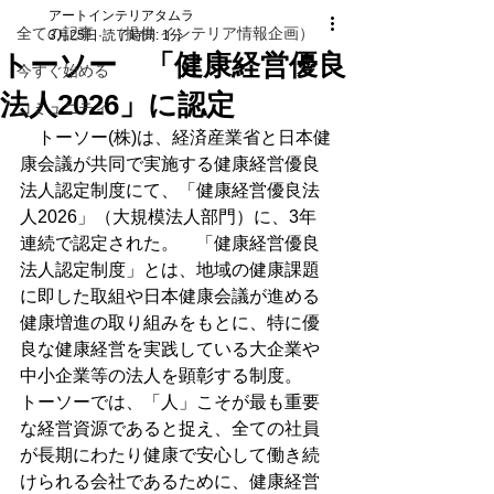
アートインテリアタムラ
全ての記事 （提供 インテリア情報企画）
3月25日
読了時間: 1分
トーソー 「健康経営優良
今すぐ始める
法人2026」に認定
コミュニティ
　トーソー(株)は、経済産業省と日本健
康会議が共同で実施する健康経営優良
法人認定制度にて、「健康経営優良法
人2026」（大規模法人部門）に、3年
連続で認定された。　「健康経営優良
法人認定制度」とは、地域の健康課題
に即した取組や日本健康会議が進める
健康増進の取り組みをもとに、特に優
良な健康経営を実践している大企業や
中小企業等の法人を顕彰する制度。　
トーソーでは、「人」こそが最も重要
な経営資源であると捉え、全ての社員
が長期にわたり健康で安心して働き続
けられる会社であるために、健康経営