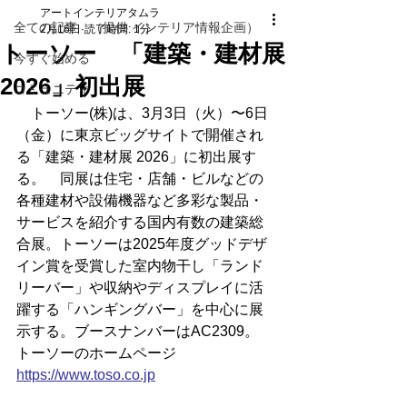
アートインテリアタムラ
全ての記事 （提供 インテリア情報企画）
2月16日
読了時間: 1分
トーソー 「建築・建材展
今すぐ始める
2026」初出展
コミュニティ
　トーソー(株)は、3月3日（火）〜6日
（金）に東京ビッグサイトで開催され
る「建築・建材展 2026」に初出展す
る。　同展は住宅・店舗・ビルなどの
各種建材や設備機器など多彩な製品・
サービスを紹介する国内有数の建築総
合展。トーソーは2025年度グッドデザ
イン賞を受賞した室内物干し「ランド
リーバー」や収納やディスプレイに活
躍する「ハンギングバー」を中心に展
示する。ブースナンバーはAC2309。
トーソーのホームページ
https://
www.toso.co.jp