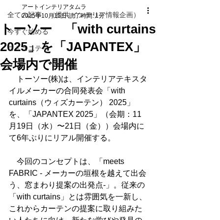
アートインテリアタムラ
全ての記事 （提供 インテリア情報企画）
2025年10月15日
読了時間: 1分
トーソー 「with curtains
今すぐ始める
2025」を「JAPANTEX」
コミュニティ
会場内で開催
　トーソー(株)は、インテリアテキスタ
イルメーカーの合同発表会「with 
curtains（ウィズカーテン） 2025」
を、「JAPANTEX 2025」（会期：11
月19日（水）〜21日（金））会場内に
て6年ぶりにリアル開催する。
　今回のコンセプトは、「meets 
FABRIC - メーカーの垣根を越えて出会
う、窓まわり提案の出発点-」。従来の
「with curtains」とは雰囲気を一新し、
これからカーテンの提案に取り組みた