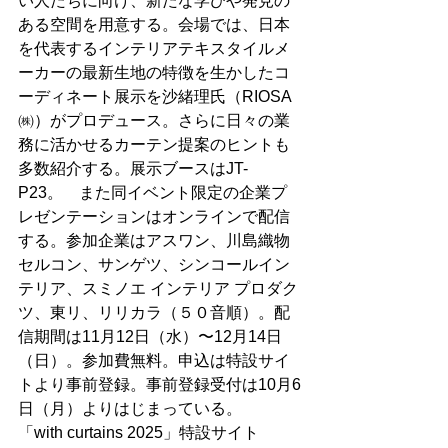
い人たちに向け、新たな学びや発見の
ある空間を用意する。会場では、日本
を代表するインテリアテキスタイルメ
ーカーの最新生地の特徴を生かしたコ
ーディネート展示を沙緒理氏（RIOSA
㈱）がプロデュース。さらに日々の業
務に活かせるカーテン提案のヒントも
多数紹介する。展示ブースはJT-
P23。　また同イベント限定の企業プ
レゼンテーションはオンラインで配信
する。参加企業はアスワン、川島織物
セルコン、サンゲツ、シンコールイン
テリア、スミノエ インテリア プロダク
ツ、東リ、リリカラ（５０音順）。配
信期間は11月12日（水）〜12月14日
（日）。参加費無料。申込は特設サイ
トより事前登録。事前登録受付は10月6
日（月）よりはじまっている。
「with curtains 2025」特設サイト