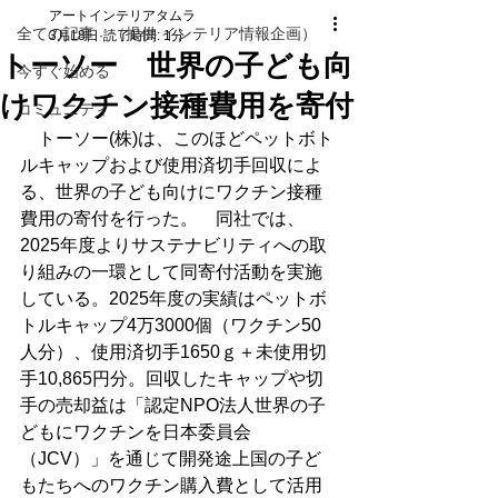
アートインテリアタムラ
全ての記事 （提供 インテリア情報企画）
3月18日
読了時間: 1分
トーソー 世界の子ども向
今すぐ始める
けワクチン接種費用を寄付
コミュニティ
　トーソー(株)は、このほどペットボト
ルキャップおよび使用済切手回収によ
る、世界の子ども向けにワクチン接種
費用の寄付を行った。　同社では、
2025年度よりサステナビリティへの取
り組みの一環として同寄付活動を実施
している。2025年度の実績はペットボ
トルキャップ4万3000個（ワクチン50
人分）、使用済切手1650ｇ＋未使用切
手10,865円分。回収したキャップや切
手の売却益は「認定NPO法人世界の子
どもにワクチンを日本委員会
（JCV）」を通じて開発途上国の子ど
もたちへのワクチン購入費として活用