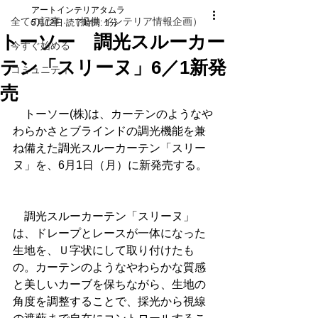
アートインテリアタムラ
全ての記事 （提供 インテリア情報企画）
5月12日
読了時間: 1分
トーソー 調光スルーカー
今すぐ始める
テン「スリーヌ」6／1新発
コミュニティ
売
　トーソー(株)は、カーテンのようなや
わらかさとブラインドの調光機能を兼
ね備えた調光スルーカーテン「スリー
ヌ」を、6月1日（月）に新発売する。
　調光スルーカーテン「スリーヌ」
は、ドレープとレースが一体になった
生地を、Ｕ字状にして取り付けたも
の。カーテンのようなやわらかな質感
と美しいカーブを保ちながら、生地の
角度を調整することで、採光から視線