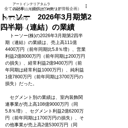
アートインテリアタムラ
全ての記事 （提供 インテリア情報企画）
2025年11月10日
読了時間: 1分
トーソー 2026年3月期第2
今すぐ始める
四半期（連結）の業績
コミュニティ
　トーソー(株)の2026年3月期第2四半
期（連結）の業績は、売上高111億
4400万円（前年同期比5.8％増）、営業
利益2億8000万円（前年同期は200万円
の損失）、経常利益2億9400万円（前
年同期は経常利益1000万円）、純利益
1億7800万円（前年同期は3700万円の
損失）だった。
　セグメント別の業績は、室内装飾関
連事業が売上高108億9000万円（同
5.8％増）、セグメント利益2億6200万
円（前年同期は1700万円の損失）、そ
の他事業が売上高2億5300万円（同