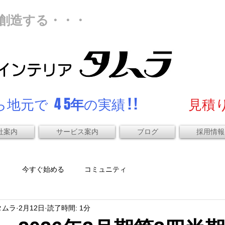
創造する・・・
地元で 4 5
年
の実績 ! !
見積り
社案内
サービス案内
ブログ
採用情報
）
今すぐ始める
コミュニティ
タムラ
2月12日
読了時間: 1分