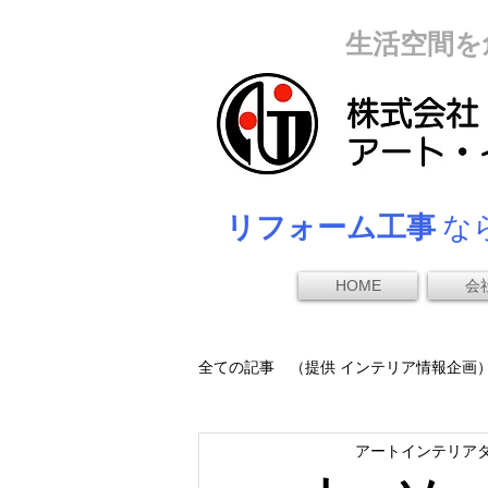
生活空間を
リフォーム工事
なら
HOME
会
全ての記事 （提供 インテリア情報企画
アートインテリア