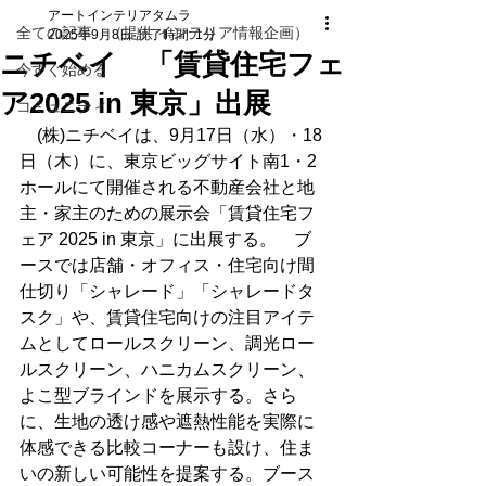
アートインテリアタムラ
全ての記事 （提供 インテリア情報企画）
2025年9月8日
読了時間: 1分
ニチベイ 「賃貸住宅フェ
今すぐ始める
ア2025 in 東京」出展
コミュニティ
　(株)ニチベイは、9月17日（水）・18 
日（木）に、東京ビッグサイト南1・2
ホールにて開催される不動産会社と地
主・家主のための展示会「賃貸住宅フ
ェア 2025 in 東京」に出展する。　ブ
ースでは店舗・オフィス・住宅向け間
仕切り「シャレード」「シャレードタ
スク」や、賃貸住宅向けの注目アイテ
ムとしてロールスクリーン、調光ロー
ルスクリーン、ハニカムスクリーン、
よこ型ブラインドを展示する。さら
に、生地の透け感や遮熱性能を実際に
体感できる比較コーナーも設け、住ま
いの新しい可能性を提案する。ブース