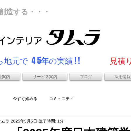
創造する・・・
地元で 4 5
年
の実績 ! !
見積り
社案内
サービス案内
ブログ
採用情報
）
今すぐ始める
コミュニティ
タムラ
2025年9月5日
読了時間: 1分