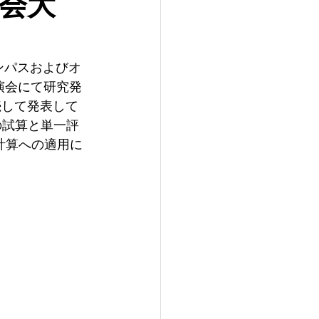
学会大
ャンパスおよびオ
演会にて研究発
続して発表して
e）の試算と単一評
計算への適用に