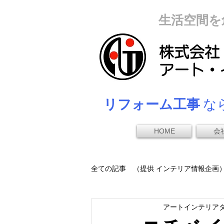
生活空間を
リフォーム工事
なら
HOME
会
全ての記事 （提供 インテリア情報企画
アートインテリア