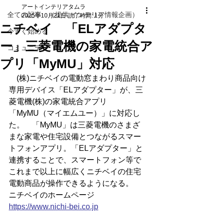
アートインテリアタムラ
全ての記事 （提供 インテリア情報企画）
2025年10月21日
読了時間: 1分
ニチベイ 「ELアダプタ
今すぐ始める
ー」三菱電機の家電統合ア
コミュニティ
プリ「MyMU」対応
　(株)ニチベイの電動窓まわり商品向け
専用デバイス「ELアダプター」が、三
菱電機(株)の家電統合アプリ
「MyMU（マイエムユー）」に対応し
た。　「MyMU」は三菱電機のさまざ
まな家電や住宅設備とつながるスマー
トフォンアプリ。「ELアダプター」と
連携することで、スマートフォン等で
これまで以上に幅広くニチベイの住宅
電動商品が操作できるようになる。
ニチベイのホームページ
https://
www.nichi-bei.co.jp