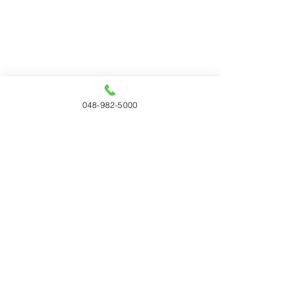
048-982-5000
コメント
コメントを追加…
「WOODコレクション
サンゲツ 202
（モクコレ）2026 Plus」
1四半期（連結
12月に開催