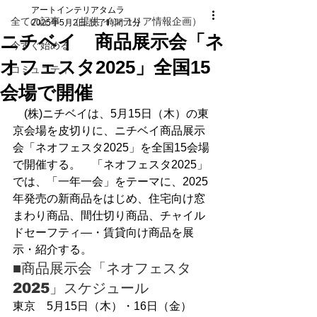
アートインテリアタムラ
全ての記事 （提供 インテリア情報企画）
2025年5月2日
読了時間: 1分
ニチベイ 商品展示会「ネ
今すぐ始める
オフェスタ2025」全国15
コミュニティ
会場で開催
　(株)ニチベイは、5月15日（木）の東
京会場を皮切りに、ニチベイ商品展示
会「ネオフェスタ2025」を全国15会場
で開催する。　「ネオフェスタ2025」
では、「一年一会」をテーマに、2025
年発売の新商品をはじめ、住宅向け窓
まわり商品、間仕切り商品、チャイル
ドセーフティ―・賃貸向け商品を展
示・紹介する。
■商品展示会「ネオフェスタ
2025」スケジュール
東京　5月15日（木）・16日（金）　