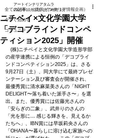
アートインテリアタムラ
全ての記事 （提供 インテリア情報企画）
2025年10月17日
読了時間: 1分
ニチベイ×文化学園大学
今すぐ始める
「デコブラインドコンペ
コミュニティ
ティション2025」開催
　(株)ニチベイと文化学園大学造形学部
の産学連携による恒例の「デコブライ
ンドコンペティション2025」は、さる
9月27日（土）、同大学にて最終プレゼ
ンテーション及び審査会が開催され、
最優秀賞に清水麻菜美さんの「NIGHT 
DELIGHT〜落ち着いた派手さ〜」を選
出。また、優秀賞には佐藤光さんの
「安らぎの二象」、武井りのさんの
「光を形に… 感じる輝きを、見えるか
たちへ」、IBN賞には早坂莉央さんの
「OHANA〜暮らしに溶け込む家族への