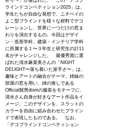
祈り〜」が選ばれた。　この「デコブ
ラインドコンペティション2025」は、
学生たちが自由な発想で、ニチベイの
よこ型ブラインドを様々な材料でデコ
レーションし、世界に一つだけの窓ま
わりを演出するもの。今回はデザイ
ン・造形学科、建築・インテリア学科
に所属する１〜３年生と研究生の計11
名がチャレンジした。　最優秀賞に選
ばれた清水麻菜美さんの「NIGHT 
DELIGHT〜落ち着いた派手さ〜」は、
趣味とアートの融合がテーマ。姉妹の
部屋の窓を用い、姉の推しである
Official髭男dismの服装をモチーフに、
清水さん自身が好きなアート作品をイ
メージ。このデザインを、スラットの
カラーを自由に組み合わせたブライン
ドで表現したものである。　なお、
「デコブラインドコンペティション