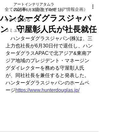
アートインテリアタムラ
全ての記事 （提供 インテリア情報企画）
2025年6月30日
読了時間: 1分
ハンターダグラスジャパ
今すぐ始める
ン 守屋彰人氏が社長就任
コミュニティ
　ハンターダグラスジャパン(株)は、三
上力也社長が6月30日付で退任し、ハン
ターダグラスAPACで北アジア&東南ア
ジア地域のプレジデント・マネージン
グダイレクターを務める守屋彰人氏
が、同社社長を兼任すると発表した。
ハンターダグラスジャパンのホームペ
ージ
https://
www.hunterdouglas.jp/