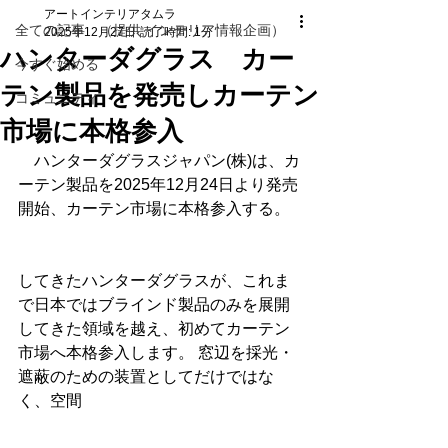
アートインテリアタムラ
全ての記事 （提供 インテリア情報企画）
2025年12月27日
読了時間: 1分
ハンターダグラス カー
今すぐ始める
テン製品を発売しカーテン
コミュニティ
市場に本格参入
　ハンターダグラスジャパン(株)は、カ
ーテン製品を2025年12月24日より発売
開始、カーテン市場に本格参入する。
してきたハンターダグラスが、これま
で日本ではブラインド製品のみを展開
してきた領域を越え、初めてカーテン
市場へ本格参入します。 窓辺を採光・
遮蔽のための装置としてだけではな
く、空間