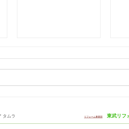
タチカワ 「日経・東証ＩＲ
リリ
フェア2026」出展
DE
レー
東武リフ
・インテリア タムラ ​
リフォーム事業部