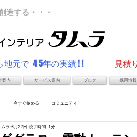
創造する・・・
地元で 4 5
年
の実績 ! !
見積り
社案内
サービス案内
ブログ
採用情報
）
今すぐ始める
コミュニティ
タムラ
6月22日
読了時間: 1分