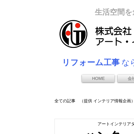
生活空間を
リフォーム工事
なら
HOME
会
全ての記事 （提供 インテリア情報企画
アートインテリア