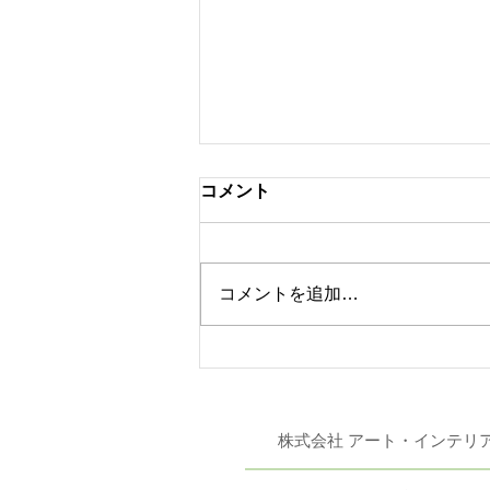
コメント
コメントを追加…
鹿田産業 「Homo Faber
Guide」に日本の竹工芸メー
カーとして掲載
株式会社 アート