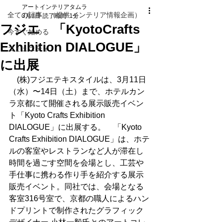
アートインテリアタムラ
全ての記事 （提供 インテリア情報企画）
3月9日
読了時間: 1分
フジエ 「KyotoCrafts
今すぐ始める
Exhibition DIALOGUE」
コミュニティ
に出展
　(株)フジエテキスタイルは、3月11日
（水）〜14日（土）まで、ホテルカン
ラ京都にて開催される展示販売イベン
ト「Kyoto Crafts Exhibition 
DIALOGUE」に出展する。　「Kyoto 
Crafts Exhibition DIALOGUE」は、ホテ
ルの客室やレストランなど人が滞在し
時間を過ごす空間を会場とし、工芸や
手仕事に携わる作り手を紹介する展示
販売イベント。同社では、会場となる
客室316号室で、京都の職人によるハン
ドプリントで制作されたグラフィック