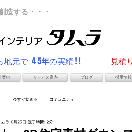
創造する・・・
地元で 4 5
年
の実績 ! !
見積り
社案内
サービス案内
ブログ
採用情報
）
今すぐ始める
コミュニティ
タムラ
6月25日
読了時間: 2分