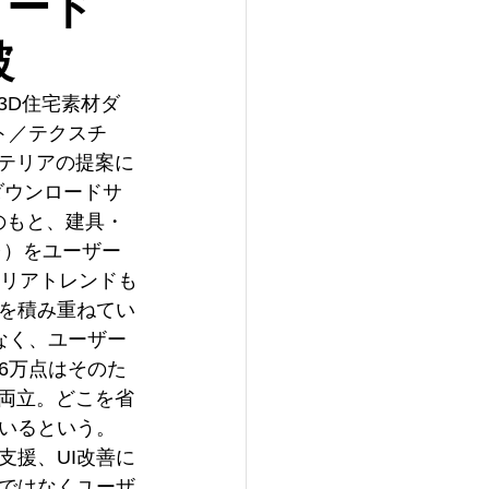
ロード
破
3D住宅素材ダ
ト／テクスチ
ンテリアの提案に
ダウンロードサ
のもと、建具・
ャ）をユーザー
テリアトレンドも
を積み重ねてい
なく、ユーザー
6万点はそのた
を両立。どこを省
いるという。　
支援、UI改善に
ではなくユーザ