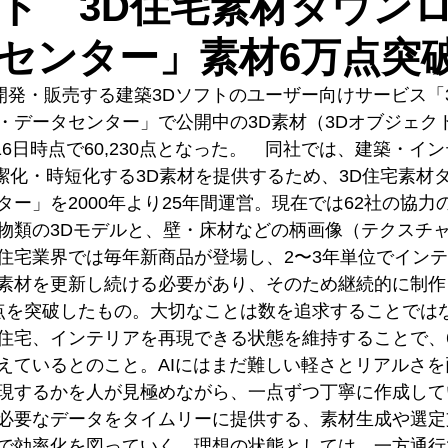
ト 3D住宅素材ダウン
センター」素材6万点突
が開発・販売する建築3Dソフトのユーザー向けサービス「
・データセンター」で公開中の3D素材（3Dオブジェク
月16日時点で60,230点となった。　同社では、建築・イ
簡潔化・時短化する3D素材を提供するため、3D住宅素材
ー」を2000年より25年間運営。現在では62社の協力
物類の3Dモデルと、壁・床材などの柄画像（テクスチ
住宅業界では毎年新商品が登場し、2〜3年単位でイン
素材を更新し続ける必要があり、そのため継続的に制作
点を突破したもの。大切なことは数を追求することでは
住宅、インテリアを再現できる状態を維持することで、
えているとのこと。AIにはまだ難しい軽さとリアルさ
現するかを人が見極めながら、一点ずつ丁寧に作成して
必要なデータをタイムリーに提供する、素材生成や選定
で効率化を図っていく。理想の状態としては、一方通行