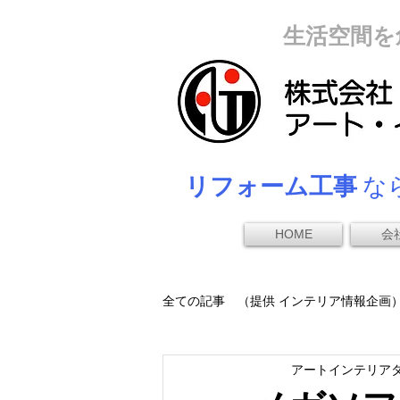
生活空間を
リフォーム工事
なら
HOME
会
全ての記事 （提供 インテリア情報企画
アートインテリア