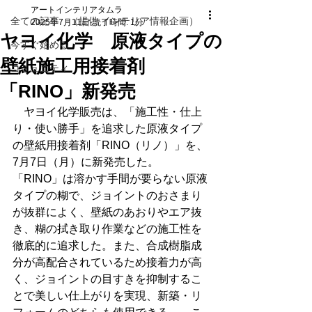
アートインテリアタムラ
全ての記事 （提供 インテリア情報企画）
2025年7月11日
読了時間: 1分
ヤヨイ化学 原液タイプの
今すぐ始める
壁紙施工用接着剤
コミュニティ
「RINO」新発売
　ヤヨイ化学販売は、「施工性・仕上
り・使い勝手」を追求した原液タイプ
の壁紙用接着剤「RINO（リノ）」を、
7月7日（月）に新発売した。　
「RINO」は溶かす手間が要らない原液
タイプの糊で、ジョイントのおさまり
が抜群によく、壁紙のあおりやエア抜
き、糊の拭き取り作業などの施工性を
徹底的に追求した。また、合成樹脂成
分が高配合されているため接着力が高
く、ジョイントの目すきを抑制するこ
とで美しい仕上がりを実現、新築・リ