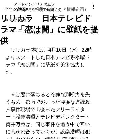
アートインテリアタムラ
全ての記事 （提供 インテリア情報企画）
2025年5月9日
読了時間: 1分
リリカラ 日本テレビド
今すぐ始める
ラマ「恋は闇」に壁紙を提
コミュニティ
供
　リリカラ(株)は、4月16日（水）22時
よりスタートした日本テレビ系水曜ド
ラマ「恋は闇」に壁紙を美術協力し
た。
　人は恋に落ちると冷静な判断力を失
うもの。都内で起こった凄惨な連続殺
人事件現場で出会ったフリーライタ
ー・設楽浩暉とテレビディレクター・
筒井万琴は、同じ事件を追う中で互い
に惹かれ合っていくが、設楽浩暉は犯