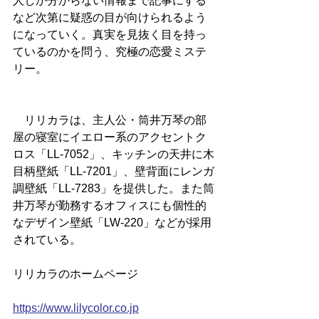
人しか分からない情報まで記事にする
など次第に疑惑の目が向けられるよう
になっていく。真実を見抜く目を持っ
ているのかを問う、究極の恋愛ミステ
リー。
　リリカラは、主人公・筒井万琴の部
屋の寝室にイエロー系のアクセントク
ロス「LL-7052」、キッチンの天井に木
目柄壁紙「LL-7201」、壁背面にレンガ
調壁紙「LL-7283」を提供した。また筒
井万琴が勤務するオフィスにも個性的
なデザイン壁紙「LW-220」などが採用
されている。
リリカラのホームページ
https://www.lilycolor.co.jp