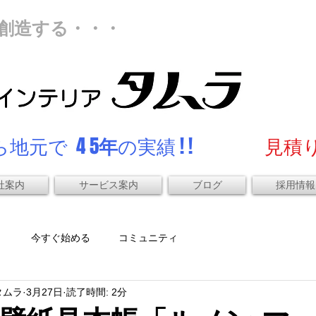
創造する・・・
地元で 4 5
年
の実績 ! !
見積り
社案内
サービス案内
ブログ
採用情報
）
今すぐ始める
コミュニティ
タムラ
3月27日
読了時間: 2分