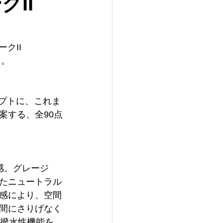
II
II 
る。
セプトに、これま
案する、全90点
感。グレージ
たニュートラル
感により、空間
間にさりげなく
、撥水性機能を