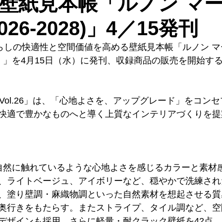
壁紙見本帳「ルノン マーク
(2026-2028)」4／15発刊
らしの快適性と空間価値を高める壁紙見本帳「ルノン マーク
-2028）」を4月15日（水）に発刊、収録商品の販売を開始す
I Vol.26」は、「心地よさを、アップグレード」をコン
快適で豊かなものへと導く上質なインテリアづくりを提
自然に触れているような心地よさを感じるカラーと素材
、ライトベージュ、アイボリーなど、穏やかで洗練され
、塗り壁調・麻織物調といった自然素材を想起させる質
奥行きをもたらす。またストライプ、タイル調など、空
デザインも採用、さらに軽量・耐クラック壁紙を42点