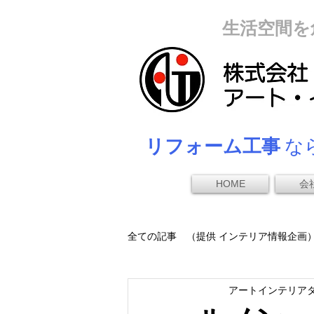
生活空間を
リフォーム工事
なら
HOME
会
全ての記事 （提供 インテリア情報企画
アートインテリア