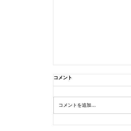
コメント
コメントを追加…
鹿田産業 「Homo Faber
Guide」に日本の竹工芸メー