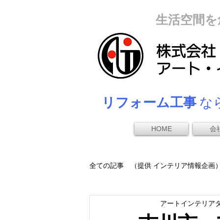
生活空間を
リフォーム工事
なら
HOME
会
全ての記事 （提供 インテリア情報企画
アートインテリア