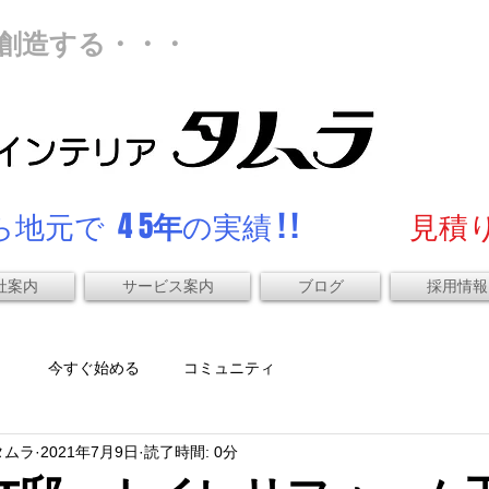
創造する・・・
地元で 4 5
年
の実績 ! !
見積り
社案内
サービス案内
ブログ
採用情報
）
今すぐ始める
コミュニティ
タムラ
2021年7月9日
読了時間: 0分