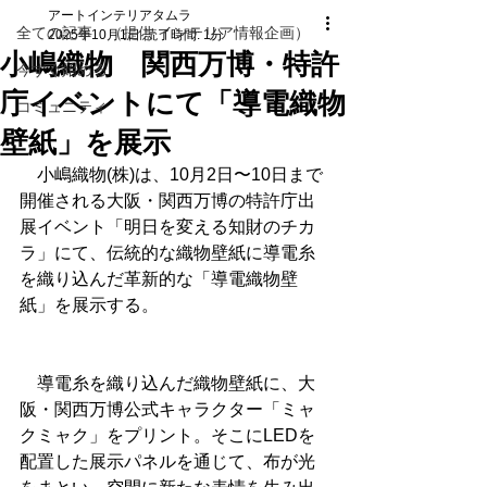
アートインテリアタムラ
全ての記事 （提供 インテリア情報企画）
2025年10月1日
読了時間: 1分
小嶋織物 関西万博・特許
今すぐ始める
庁イベントにて「導電織物
コミュニティ
壁紙」を展示
　小嶋織物(株)は、10月2日〜10日まで
開催される大阪・関西万博の特許庁出
展イベント「明日を変える知財のチカ
ラ」にて、伝統的な織物壁紙に導電糸
を織り込んだ革新的な「導電織物壁
紙」を展示する。
　導電糸を織り込んだ織物壁紙に、大
阪・関西万博公式キャラクター「ミャ
クミャク」をプリント。そこにLEDを
配置した展示パネルを通じて、布が光