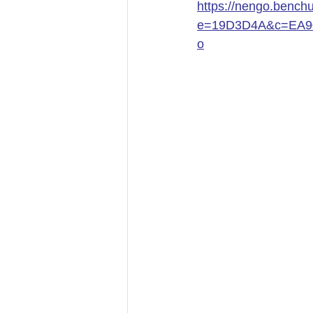
https://nengo.benchu
e=19D3D4A&c=EA9
o