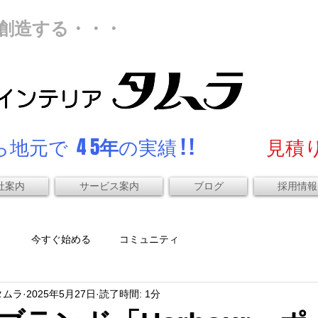
創造する・・・
地元で 4 5
年
の実績 ! !
見積り
社案内
サービス案内
ブログ
採用情報
）
今すぐ始める
コミュニティ
タムラ
2025年5月27日
読了時間: 1分