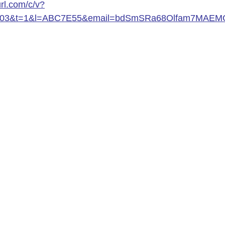
rl.com/c/v?
03&t=1&l=ABC7E55&email=bdSmSRa68Olfam7MAEM