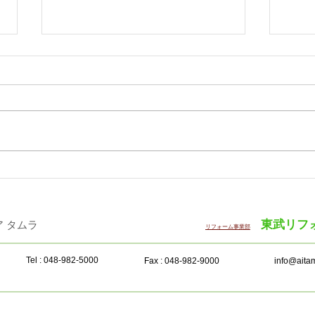
「WOODコレクション（モク
サン
コレ）2026 Plus」12月に開
半期
催
東武リフ
・インテリア タムラ ​
リフォーム事業部
Tel : 048-982-5000
Fax : 048-982-9000
info@aitam