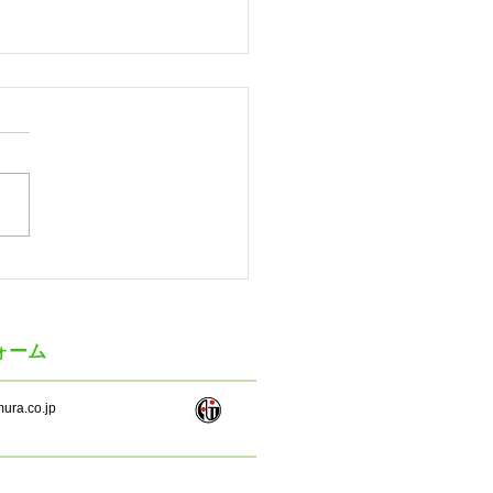
ゲツ 2027年3月期第1四
（連結）の業績
ォーム
ura.co.jp