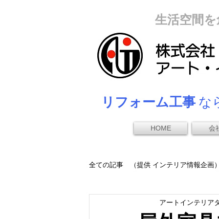
生活空間を
リフォーム工事
なら
HOME
会
全ての記事 （提供 インテリア情報企画
アートインテリア