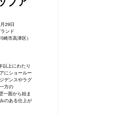
ポップア
月29日
ブランド
県川崎市高津区）
0年以上にわたり
アにショールー
ジデンスやラグ
一方の
「壁一面から始ま
みのある仕上が