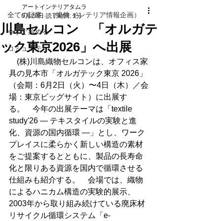
アートインテリアタムラ
全ての記事 （提供 インテリア情報企画）
5月20日
読了時間: 1分
川島セルコン 「オルガテ
今すぐ始める
ック東京2026」へ出展
コミュニティ
　(株)川島織物セルコンは、オフィス家
具の見本市「オルガテック東京 2026」
（会期：6月2日（火）〜4日（木）／会
場：東京ビッグサイト）に出展す
る。　今年の出展テーマは「textile 
study'26 ― テキスタイルの実験と進
化、資源の国内循環 ―」とし、ワーク
プレイスに柔らかく新しい構造の素材
をご提案するとともに、製品の長寿命
化と限りある資源を国内で循環させる
仕組みも紹介する。　会場では、織物
によるハニカム構造の実験的展示、
2003年から取り組み続けている廃床材
リサイクル循環システム「e-