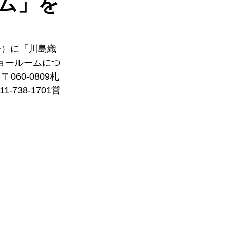
ム」を
分）に「川島織
ョールームにつ
60-0809札
-738-1701営