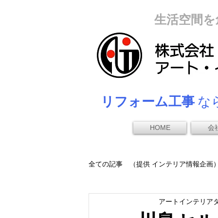
生活空間を
リフォーム工事
なら
HOME
会
全ての記事 （提供 インテリア情報企画
アートインテリア