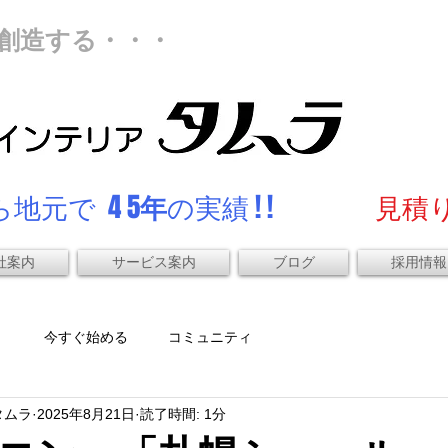
創造する・・・
地元で 4 5
年
の実績 ! !
見積り
社案内
サービス案内
ブログ
採用情報
）
今すぐ始める
コミュニティ
タムラ
2025年8月21日
読了時間: 1分