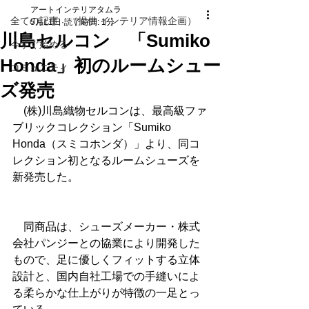
アートインテリアタムラ
全ての記事 （提供 インテリア情報企画）
5月11日
読了時間: 1分
川島セルコン 「Sumiko
今すぐ始める
Honda」初のルームシュー
コミュニティ
ズ発売
　(株)川島織物セルコンは、最高級ファ
ブリックコレクション「Sumiko 
Honda（スミコホンダ）」より、同コ
レクション初となるルームシューズを
新発売した。
　同商品は、シューズメーカー・株式
会社パンジーとの協業により開発した
もので、足に優しくフィットする立体
設計と、国内自社工場での手縫いによ
る柔らかな仕上がりが特徴の一足とっ