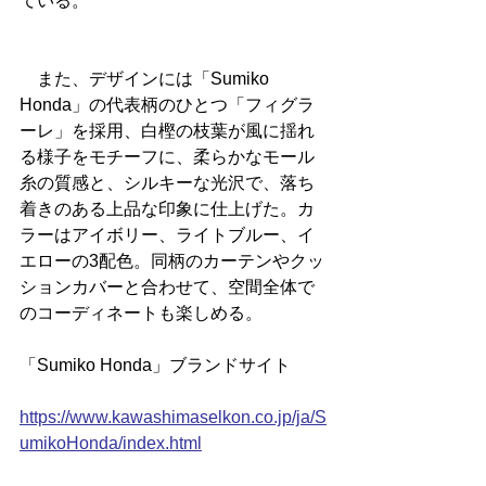
ている。
　また、デザインには「Sumiko 
Honda」の代表柄のひとつ「フィグラ
ーレ」を採用、白樫の枝葉が風に揺れ
る様子をモチーフに、柔らかなモール
糸の質感と、シルキーな光沢で、落ち
着きのある上品な印象に仕上げた。カ
ラーはアイボリー、ライトブルー、イ
エローの3配色。同柄のカーテンやクッ
ションカバーと合わせて、空間全体で
のコーディネートも楽しめる。
「Sumiko Honda」ブランドサイト
https://www.kawashimaselkon.co.jp/ja/S
umikoHonda/index.html