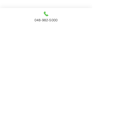
048-982-5000
コメント
コメントを追加…
「WOODコレクション
サンゲツ 202