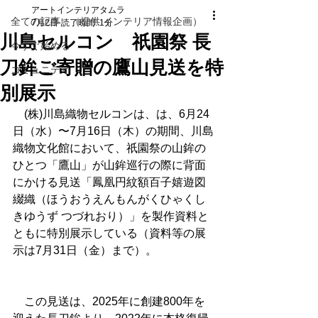
アートインテリアタムラ
全ての記事 （提供 インテリア情報企画）
7月2日
読了時間: 1分
川島セルコン 祇園祭 長
今すぐ始める
刀鉾ご寄贈の鷹山見送を特
コミュニティ
別展示
　(株)川島織物セルコンは、は、6月24
日（水）〜7月16日（木）の期間、川島
織物文化館において、祇園祭の山鉾の
ひとつ「鷹山」が山鉾巡行の際に背面
にかける見送「鳳凰円紋額百子嬉遊図 
綴織（ほうおうえんもんがくひゃくし
きゆうず つづれおり）」を製作資料と
ともに特別展示している（資料等の展
示は7月31日（金）まで）。
　この見送は、2025年に創建800年を