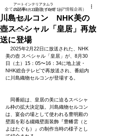
アートインテリアタムラ
全ての記事 （提供 インテリア情報企画）
2025年8月21日
読了時間: 1分
川島セルコン NHK美の
今すぐ始める
壺スペシャル「皇居」再放
コミュニティ
送に登場
　2025年2月22日に放送された、NHK 
美の壺 スペシャル「皇居」が、8月30
日（土）15：05〜16：34に地上波・
NHK総合テレビで再放送され、番組内
に川島織物セルコンが登場する。
　同番組は、皇居の美に迫るスペシャ
ル枠の拡大決定版。川島織物セルコン
は、宴会の場として使われる豊明殿の
壁面を彩る綴織壁面装飾『豊幡雲（と
よはたぐも）』の制作当時の様子とし