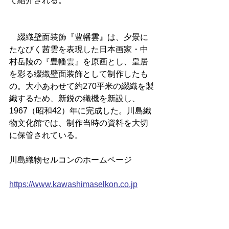
て紹介される。
　綴織壁面装飾『豊幡雲』は、夕景に
たなびく茜雲を表現した日本画家・中
村岳陵の『豊幡雲』を原画とし、皇居
を彩る綴織壁面装飾として制作したも
の。大小あわせて約270平米の綴織を製
織するため、新鋭の織機を新設し、
1967（昭和42）年に完成した。川島織
物文化館では、制作当時の資料を大切
に保管されている。
川島織物セルコンのホームページ
https://www.kawashimaselkon.co.jp