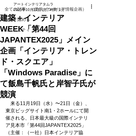
アートインテリアタムラ
全ての記事 （提供 インテリア情報企画）
2025年10月17日
読了時間: 1分
建築＋インテリア
今すぐ始める
WEEK「第44回
コミュニティ
JAPANTEX2025」メイン
企画「インテリア・トレン
ド・スクエア」
「Windows Paradise」に
て飯島千帆氏と岸智子氏が
競演
　来る11月19日（水）〜21日（金）、
東京ビッグサイト南1・2ホールにて開
催される、日本最大級の国際インテリ
ア見本市「第44回JAPANTEX2025」
（主催：（一社）日本インテリア協