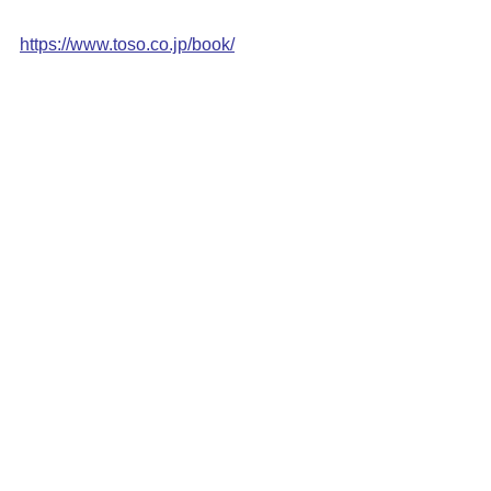
https://www.toso.co.jp/book/