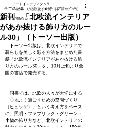
アートインテリアタムラ
全ての記事 （提供 インテリア情報企画）
2025年10月2日
読了時間: 1分
新刊 「北欧流インテリア
今すぐ始める
があか抜ける飾り方のルー
コミュニティ
ル30」（トーソー出版）
　トーソー出版は、北欧インテリアで
暮らしを美しく彩る方法をまとめた書
籍「北欧流インテリアがあか抜ける飾
り方のルール30」を、10月上旬より全
国の書店で発売する。
　同書では、北欧の人々が大切にする
「心地よく過ごすための空間づくり
（ヒュッゲ）」という考え方をベース
に、照明・ファブリック・グリーン・
小物の飾り方など、北欧インテリアの