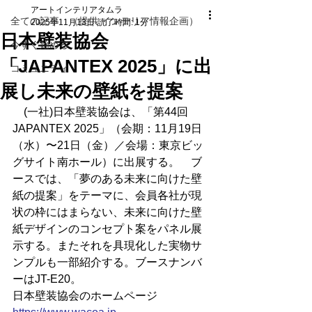
アートインテリアタムラ
全ての記事 （提供 インテリア情報企画）
2025年11月13日
読了時間: 1分
日本壁装協会
今すぐ始める
「JAPANTEX 2025」に出
コミュニティ
展し未来の壁紙を提案
　(一社)日本壁装協会は、「第44回 
JAPANTEX 2025」（会期：11月19日
（水）〜21日（金）／会場：東京ビッ
グサイト南ホール）に出展する。　ブ
ースでは、「夢のある未来に向けた壁
紙の提案」をテーマに、会員各社が現
状の枠にはまらない、未来に向けた壁
紙デザインのコンセプト案をパネル展
示する。またそれを具現化した実物サ
ンプルも一部紹介する。ブースナンバ
ーはJT-E20。
日本壁装協会のホームページ