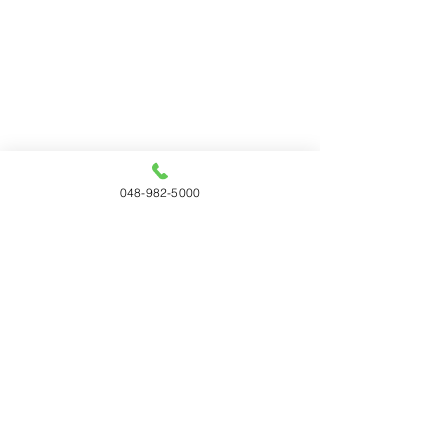
048-982-5000
コメント
コメントを追加…
タチカワ 「日経・東証
リリカラ 「DEG