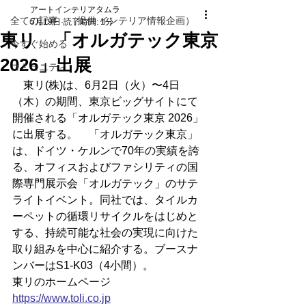
アートインテリアタムラ
全ての記事 （提供 インテリア情報企画）
5月19日
読了時間: 1分
東リ 「オルガテック東京
今すぐ始める
2026」出展
コミュニティ
　東リ(株)は、6月2日（火）〜4日
（木）の期間、東京ビッグサイトにて
開催される「オルガテック東京 2026」
に出展する。　「オルガテック東京」
は、ドイツ・ケルンで70年の実績を誇
る、オフィスおよびファシリティの国
際専門展示会「オルガテック」のサテ
ライトイベント。同社では、タイルカ
ーペットの循環リサイクルをはじめと
する、持続可能な社会の実現に向けた
取り組みを中心に紹介する。ブースナ
ンバーはS1-K03（4小間）。
東リのホームページ
https://
www.toli.co.jp