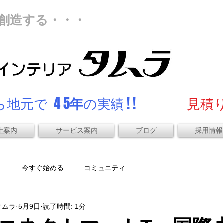
創造する・・・
地元で 4 5
年
の実績 ! !
見積り
社案内
サービス案内
ブログ
採用情報
）
今すぐ始める
コミュニティ
タムラ
5月9日
読了時間: 1分