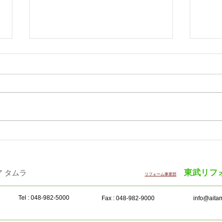
「WOODコレクション（モク
サン
コレ）2026 Plus」12月に開
半期
催
東武リフ
・インテリア タムラ ​
リフォーム事業部
Tel : 048-982-5000
Fax : 048-982-9000
info@aitam