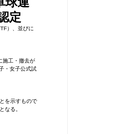
卓球連
認定
TF）、並びに
に施工・撤去が
子・女子公式試
とを示すもので
となる。