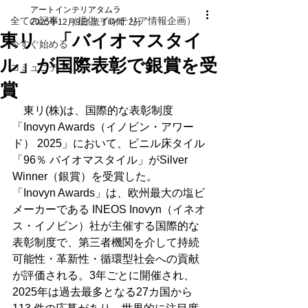
アートインテリアタムラ
全ての記事 （提供 インテリア情報企画）
2025年12月9日
読了時間: 2分
東リ 「バイオマスタイ
今すぐ始める
ル」が国際表彰で銀賞を受
コミュニティ
賞
　東リ(株)は、国際的な表彰制度
「Inovyn Awards（イノビン・アワー
ド） 2025」において、ビニル床タイル
「96％ バイオマスタイル」がSilver 
Winner（銀賞）を受賞した。　
「Inovyn Awards」は、欧州最大の塩ビ
メーカーである INEOS Inovyn（イネオ
ス・イノビン）社が主催する国際的な
表彰制度で、第三者機関を介して持続
可能性・革新性・循環型社会への貢献
が評価される。3年ごとに開催され、
2025年は過去最多となる27カ国から