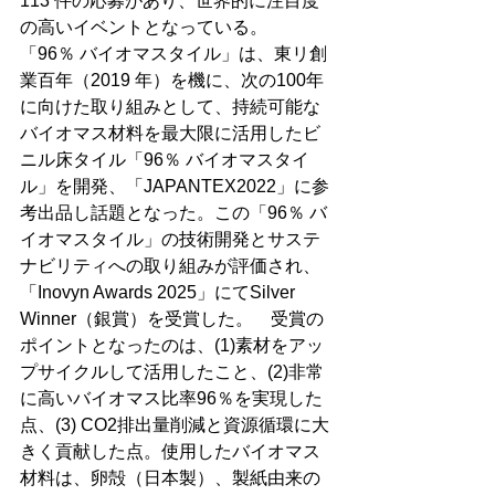
113 件の応募があり、世界的に注目度
の高いイベントとなっている。　
「96％ バイオマスタイル」は、東リ創
業百年（2019 年）を機に、次の100年
に向けた取り組みとして、持続可能な
バイオマス材料を最大限に活用したビ
ニル床タイル「96％ バイオマスタイ
ル」を開発、「JAPANTEX2022」に参
考出品し話題となった。この「96％ バ
イオマスタイル」の技術開発とサステ
ナビリティへの取り組みが評価され、
「Inovyn Awards 2025」にてSilver 
Winner（銀賞）を受賞した。　受賞の
ポイントとなったのは、(1)素材をアッ
プサイクルして活用したこと、(2)非常
に高いバイオマス比率96％を実現した
点、(3) CO2排出量削減と資源循環に大
きく貢献した点。使用したバイオマス
材料は、卵殻（日本製）、製紙由来の