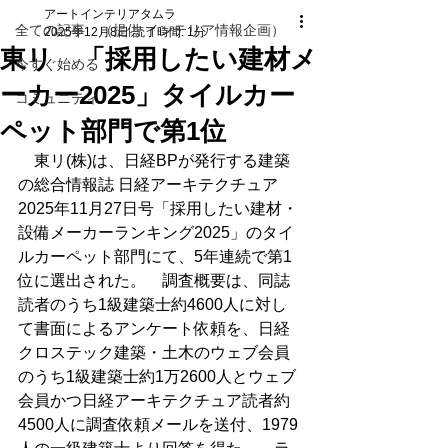
アートインテリアタムラ
全ての記事 （提供 インテリア情報企画）
2025年12月8日
読了時間: 1分
東リ 「採用したい建材メ
今すぐ始める
ーカー2025」タイルカー
コミュニティ
ペット部門で第1位
　東リ(株)は、日経BPが発行する建築
の総合情報誌 日経アーキテクチュア
2025年11月27日号「採用したい建材・
設備メーカーランキング2025」のタイ
ルカーペット部門にて、5年連続で第1
位に選出された。　調査概要は、同誌
読者のうち1級建築士約4600人に対し
て書面によるアンケート依頼を、日経
クロステック建築・土木のウェブ会員
のうち1級建築士約1万2600人とウェブ
会員かつ日経アーキテクチュア読者約
4500人に調査依頼メールを送付、1979