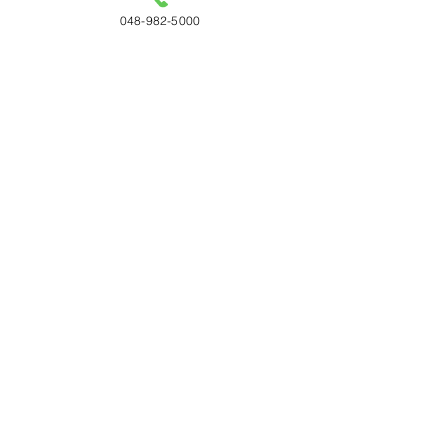
048-982-5000
コメント
コメントを追加…
「WOODコレクション
サンゲツ 202
（モクコレ）2026 Plus」
1四半期（連結
12月に開催