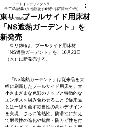
アートインテリアタムラ
全ての記事 （提供 インテリア情報企画）
2025年9月19日
読了時間: 1分
東リ プールサイド用床材
今すぐ始める
「NS遮熱ガーデント」を
コミュニティ
新発売
　東リ(株)は、プールサイド用床材
「NS遮熱ガーデント」を、10月23日
（木）に新発売する。
　「NS遮熱ガーデント」は従来品を大
幅に刷新したプールサイド用床材。大
小さまざまな色彩のチップと特徴的な
エンボスを組み合わせることで従来品
とは一線を画す独自性の高いデザイン
を実現、さらに遮熱性、防滑性に加え
て耐候性の進化や抗菌・防カビ性を付