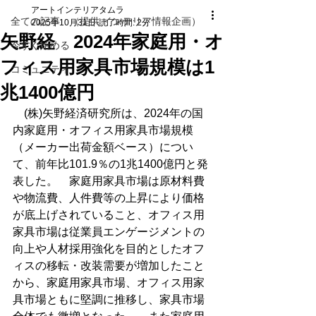
アートインテリアタムラ
全ての記事 （提供 インテリア情報企画）
2025年10月31日
読了時間: 2分
矢野経 2024年家庭用・オ
今すぐ始める
フィス用家具市場規模は1
コミュニティ
兆1400億円
　(株)矢野経済研究所は、2024年の国
内家庭用・オフィス用家具市場規模
（メーカー出荷金額ベース）につい
て、前年比101.9％の1兆1400億円と発
表した。　家庭用家具市場は原材料費
や物流費、人件費等の上昇により価格
が底上げされていること、オフィス用
家具市場は従業員エンゲージメントの
向上や人材採用強化を目的としたオフ
ィスの移転・改装需要が増加したこと
から、家庭用家具市場、オフィス用家
具市場ともに堅調に推移し、家具市場