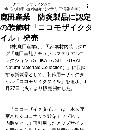
アートインテリアタムラ
全ての記事 （提供 インテリア情報企画）
1月30日
読了時間: 1分
鹿田産業 防炎製品に認定
今すぐ始める
の装飾材「ココモザイクタ
コミュニティ
イル」発売
　(株)鹿田産業は、天然素材内装カタロ
グ「鹿田室礼ナチュラルマテリアルコ
レクション（SHIKADA SHITSURAI 
Natural Materials Collection）」に収録
する新製品として、装飾用モザイクタ
イル「ココモザイクタイル」を追加、1
月27日（火）より販売開始した。
　「ココモザイクタイル」は、本来廃
棄されるココナッツ殻をチップ化し、
内装材として再利用したアップサイク