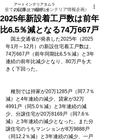
アートインテリアタムラ
全ての記事 （提供 インテリア情報企画）
2月2日
読了時間: 1分
2025年新設着工戸数は前年
今すぐ始める
比6.5％減となる74万667戸
コミュニティ
　国土交通省が発表した2025年（2025
年1月～12月）の新設住宅着工戸数は、
74万667戸（前年同期比6.5％減）と3年
連続の前年比減少となり、80万戸を大
きく下回った。
　種別では持家が20万1285戸（同7.7％
減）と4年連続の減少、貸家が32万
4991戸（同5.0％減）と3年連続の減
少、分譲住宅が20万8169戸（同7.6％
減）と3年連続の減少となった。また分
譲住宅のうちマンションが8万9888戸
（同12.2％減）と3年連続の減少、一戸