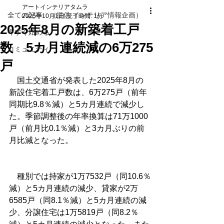
アートインテリアタムラ
全ての記事 （提供 インテリア情報企画）
2025年10月1日
読了時間: 1分
2025年8月の新築着工戸
今すぐ始める
数 5カ月連続減の6万275
コミュニティ
戸
　国土交通省が発表した2025年8月の
新設住宅着工戸数は、6万275戸（前年
同期比9.8％減）と5カ月連続で減少し
た。季節調整後の年率換算は71万1000
戸（前月比0.1％減）と3カ月ぶりの前
月比減となった。
　種別では持家が1万7532戸（同10.6％
減）と5カ月連続の減少、貸家が2万
6585戸（同8.1％減）と5カ月連続の減
少、分譲住宅は1万5819戸（同8.2％