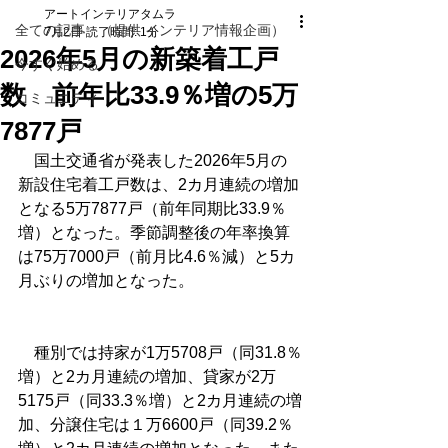
アートインテリアタムラ
全ての記事 （提供 インテリア情報企画）
7月2日
読了時間: 1分
2026年5月の新築着工戸
今すぐ始める
数 前年比33.9％増の5万
コミュニティ
7877戸
　国土交通省が発表した2026年5月の
新設住宅着工戸数は、2カ月連続の増加
となる5万7877戸（前年同期比33.9％
増）となった。季節調整後の年率換算
は75万7000戸（前月比4.6％減）と5カ
月ぶりの増加となった。
　種別では持家が1万5708戸（同31.8％
増）と2カ月連続の増加、貸家が2万
5175戸（同33.3％増）と2カ月連続の増
加、分譲住宅は１万6600戸（同39.2％